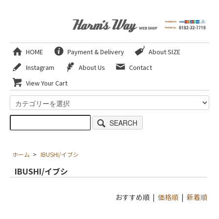
HOME
Payment & Delivery
About SIZE
Instagram
About Us
Contact
View Your Cart
SEARCH
ホーム
>
IBUSHI/イブシ
IBUSHI/イブシ
おすすめ順 |
価格順
|
新着順