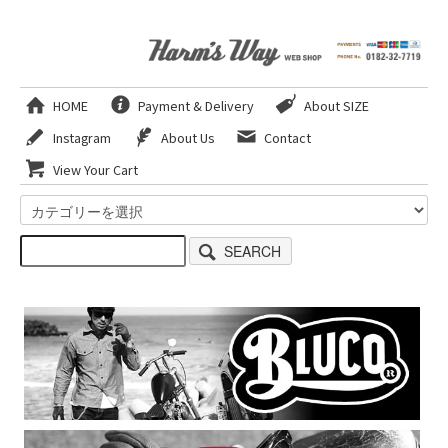
HOME
Payment & Delivery
About SIZE
Instagram
About Us
Contact
View Your Cart
SEARCH