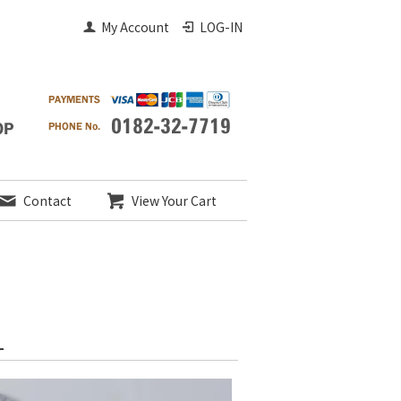
My Account
LOG-IN
Contact
View Your Cart
-