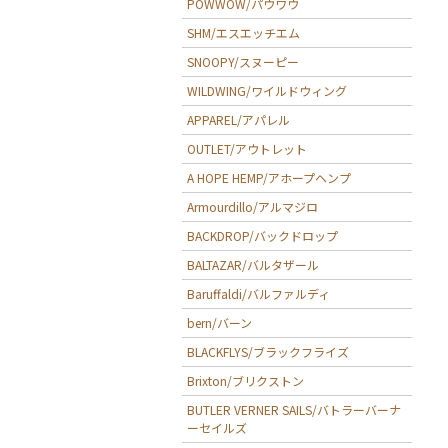
POWWOW/パウワウ
SHM/エスエッチエム
SNOOPY/スヌーピー
WILDWING/ワイルドウィング
APPAREL/アパレル
OUTLET/アウトレット
A HOPE HEMP/アホープヘンプ
Armourdillo/アルマジロ
BACKDROP/バックドロップ
BALTAZAR/バルタザール
Baruffaldi/バルファルディ
bern/バーン
BLACKFLYS/ブラックフライズ
Brixton/ブリクストン
BUTLER VERNER SAILS/バトラーバーナ
ーセイルズ