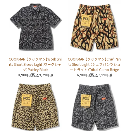
COOKMAN 【クックマン】Work Shi
COOKMAN 【クックマン】Chef Pan
rts Short Sleeve Light（ワークシャ
ts Short Light （シェフパンツショ
ツ）Paisley Black
ートライト）Tribal Camo Beige
8,900円(税込9,790円)
6,900円(税込7,590円)